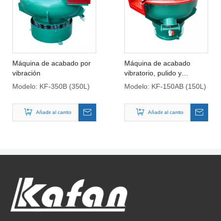
Máquina de acabado por
Máquina de acabado
vibración
vibratorio, pulido y
desbarbado en masa
Modelo:
KF-350B (350L)
Modelo:
KF-150AB (150L)
Añadir al carrito
Añadir al carrito