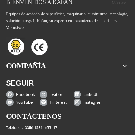
BIENVENIDOS A KAFAN
Más >>
Equipos de acabado de superficies, maquinaria, suministros, tecnología,
solución integral, Kafan, su experto en tratamiento de superficies.
Ver más>>
COMPAÑÍA
SEGUIR
Facebook
Twitter
LinkedIn
YouTube
Pinterest
Instagram
CONTÁCTENOS
Teléfono：0086 15314655117