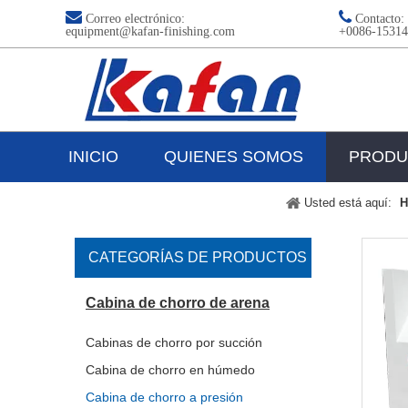


Correo electrónico:
Contacto:
equipment@kafan-finishing.com
+00
86-1531
INICIO
QUIENES SOMOS
PRODU
Usted está aquí:
H
CATEGORÍAS DE PRODUCTOS
Cabina de chorro de arena
Cabinas de chorro por succión
Cabina de chorro en húmedo
Cabina de chorro a presión