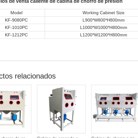
os de venta caliente de cabina de chorro de presión
Model
Working Cabinet Size
KF-9080PC
L900*W800*H800mm
KF-1010PC
L1000*W1000*H800mm
KF-1212PC
L1200*W1200*H800mm
ctos relacionados