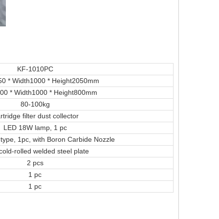
KF-1010PC
50 * Width1000 * Height2050mm
000 * Width1000 * Height800mm
80-100kg
tridge filter dust collector
LED 18W lamp, 1 pc
type, 1pc, with Boron Carbide Nozzle
old-rolled welded steel plate
2 pcs
1 pc
1 pc