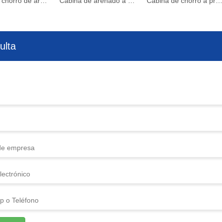
Maquina chorro de arena por presión
Cabina de arenado a presión
Cabina de chorro a presión con multiesta
ulta