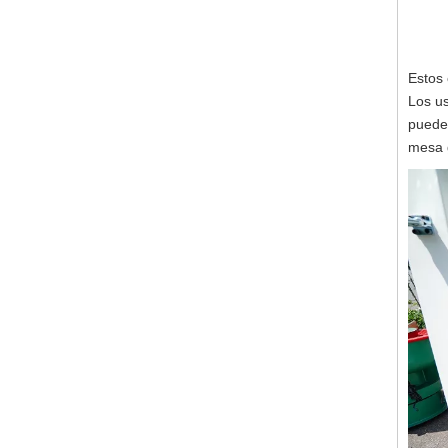
Estos 
Los us
pueden
mesa g