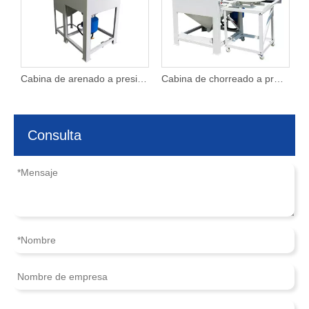
a por presión
Cabina de arenado a presión
Cabina de chorreado a presión con mesa rotativa
Consulta