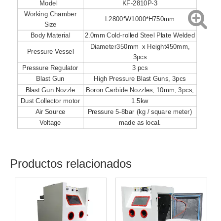
Model
KF-2810P-3
Working Chamber
L2800*W1000*H750mm
Size
Body Material
2.0mm Cold-rolled Steel Plate Welded
Diameter350mm x Height450mm,
Pressure Vessel
3pcs
Pressure Regulator
3 pcs
Blast Gun
High Pressure Blast Guns, 3pcs
Blast Gun Nozzle
Boron Carbide Nozzles, 10mm, 3pcs,
Dust Collector motor
1.5kw
Air Source
Pressure 5-8bar (kg / square meter)
Voltage
made as local.
Productos relacionados