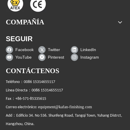
COMPAÑÍA
SEGUIR
Facebook
Twitter
LinkedIn
YouTube
Pinterest
Instagram
CONTÁCTENOS
Teléfono：0086 15314655117
Línea Directa：0086 15314655117
Fax：+86-571-85335615
equipment@kafan-finishing.com
Correo electrónico:
Add：Edificio 34. No 536. Shunfeng Road, Tangqi Town, Yuhang Distrct,
Hangzhou, China.